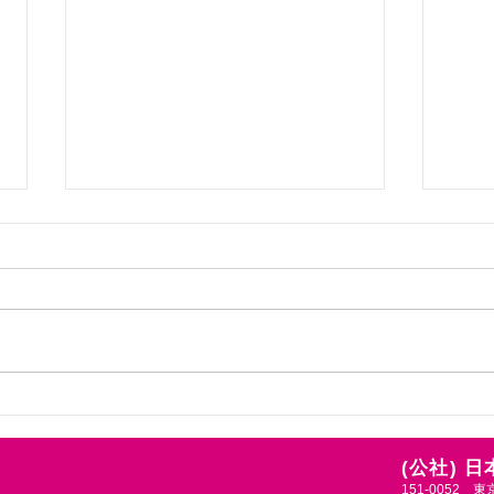
「JAPEW SUMMER
千葉
SEMINAR 2026」開催ご案内
内が
について
子体
今年も本連盟の夏の恒例事業
千葉
表現
「JAPEW SUMMER SEMINAR
立7
習会
2026」が開催されます。今年の
第一
全体テーマは《ウェルビーイング
ポー
とダンス》です。 ウェルビーイ
お招
ングの向上に向け、その中でダン
の健
スが果たせる役割とは何か。生涯
えま
(公社) 
スポーツコースでは「プレイフ
い、
151-0052