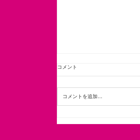
コメント
コメントを追加…
サマーセミナー学校体育コー
ス宣伝動画