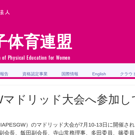
法人
子体育連盟
n of Physical Education for Women
報告
資格認定事業
国際情報
English
クラウ
SGWマドリッド大会へ参加
副会長、飯田副会長、寺山常務理事、多田委員、篠委員