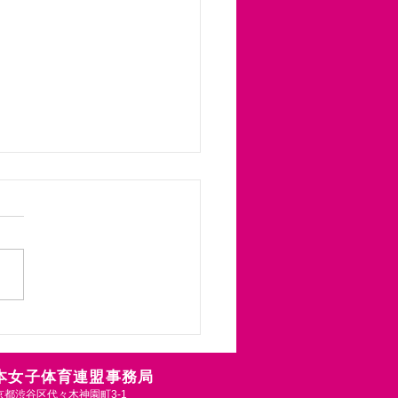
県女子体育連盟よりご案
届きました！「千葉県女
育連盟創立 70 周年記念
県女子体育連盟は今年度で創
運動・ダンス及び実技講
0周年を迎えます。記念行事
の開催について」
段の夏期実技講習会では、ス
ツ・教育分野の著名な講師を
きして、「児童・生徒の心身
康」と「教育の在り方」を考
す。育休中だけど勉強した
日本女子体育連盟事務局
遠方だけど情報収集したい、
 東京都渋谷区代々木神園町3-1