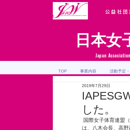
公益社団
日本女
Japan Associatio
TOP
事業内容
活動予定・
2019年7月29日
IAPE
した。
 国際女子体育連盟（IAPESGW）のマドリッド大会が7月10-13日に開催され、本連盟から
は、八木会長、高野