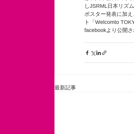
しJSRML日本リ
ポスター発表に加え
ト「Welcomto 
facebookより公
最新記事