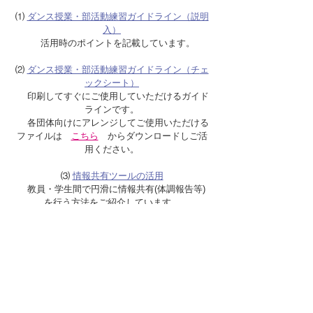
⑴
ダンス授業・部活動練習ガイドライン（説明
入）
活用時のポイントを記載しています。
⑵
ダンス授業・部活動練習ガイドライン（チ
ェ
ックシート）
印刷してすぐにご使用していただけるガイド
ラインです。
各団体向けにアレンジしてご使用いただける
ファイルは
こちら
からダウンロードしご活
用ください。
⑶
情報共有ツールの活用
教員・学生間で円滑に情報共有(体調報告等)
を行う方法をご紹介しています。
広くご活用いただき、このガイドラインをさら
にブラッシュアップしてゆくためにも、ご意見
や各団体での状況についての情報をお寄せいた
だけますと幸いです。​
​※ ご意見・ご感想・情報をお寄せいただける方
は
こちら
からご入力ください。