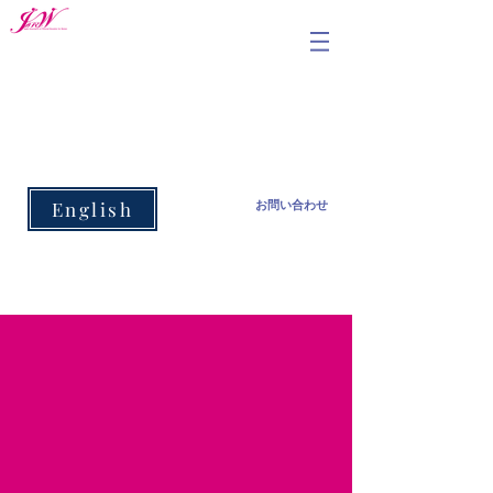
公益社団法人
日本女子体育連盟
Japan Association of Physical Education
for Women
English
お問い合わせ