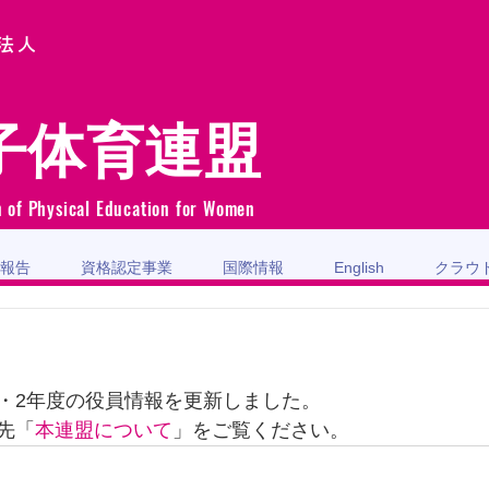
法人
子体育連盟
n of Physical Education for Women
報告
資格認定事業
国際情報
English
クラウ
・2年度の役員情報を更新しました。
先「
本連盟について
」をご覧ください。