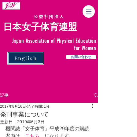
公益社団法人
日本女子体育連盟
Japan Association of Physical Education
for Women
English
お問い合わせ
記事
2017年8月16日
読了時間: 1分
発刊事業について
更新日：
2019年6月3日
機関誌「女子体育」平成29年度の購読
案内は　
こちら
　になります。