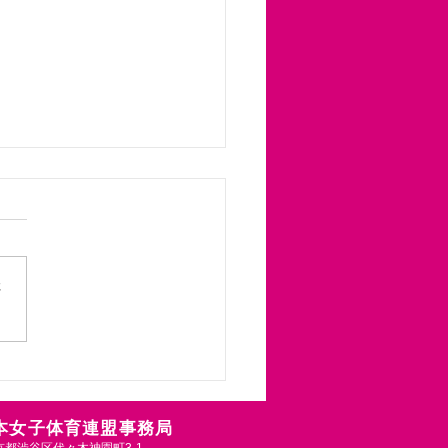
県女子体育連盟よりご案
届きました！「千葉県女
育連盟創立 70 周年記念
県女子体育連盟は今年度で創
運動・ダンス及び実技講
0周年を迎えます。記念行事
の開催について」
さ
段の夏期実技講習会では、ス
ツ・教育分野の著名な講師を
きして、「児童・生徒の心身
康」と「教育の在り方」を考
す。育休中だけど勉強した
遠方だけど情報収集したい、
日本女子体育連盟事務局
な方々も受けられるように、
 東京都渋谷区代々木神園町3-1