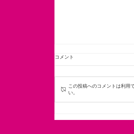
コメント
この投稿へのコメントは利用
い。
サマーセミナー学校体育コー
ス宣伝動画