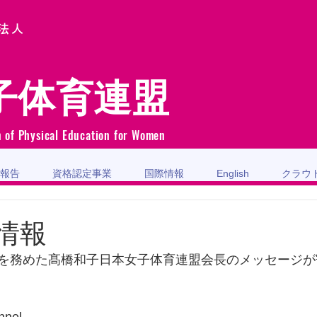
法人
子体育連盟
n of Physical Education for Women
報告
資格認定事業
国際情報
English
クラウ
情報
を務めた髙橋和子日本女子体育連盟会長のメッセージが