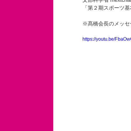
文部科学省 mextchan
「第２期スポーツ基本
※髙橋会長のメッセ
https://youtu.be/Fba