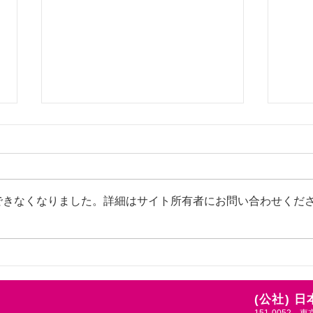
「JAPEW SUMMER
千葉
SEMINAR 2026」開催ご案内
内が
について
子体
今年も本連盟の夏の恒例事業
千葉
表現
「JAPEW SUMMER SEMINAR
立7
習会
できなくなりました。詳細はサイト所有者にお問い合わせくだ
2026」が開催されます。今年の
第一
全体テーマは《ウェルビーイング
ポー
とダンス》です。 ウェルビーイ
お招
ングの向上に向け、その中でダン
の健
スが果たせる役割とは何か。生涯
えま
スポーツコースでは「プレイフ
い、
(公社) 
ル・ハーモニー ～色彩心舞
そん
151-0052