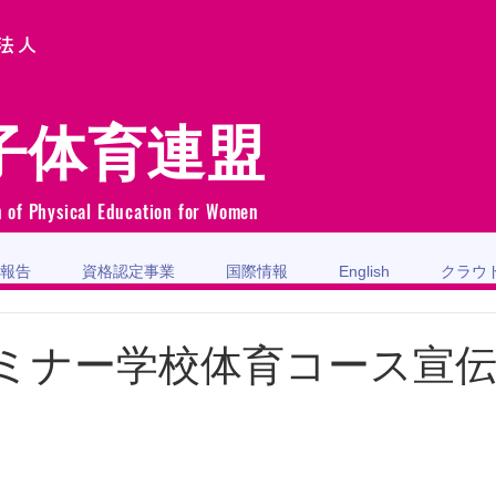
法人
子体育連盟
n of Physical Education for Women
報告
資格認定事業
国際情報
English
クラウ
ミナー学校体育コース宣